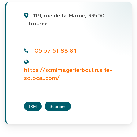
119, rue de la Marne, 33500 
Libourne
05 57 51 88 81
https://scmimagerierboulin.site-
solocal.com/
IRM
Scanner