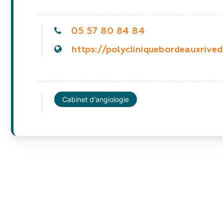
05 57 80 84 84
https://polycliniquebordeauxrivedr
Cabinet d'angiologie