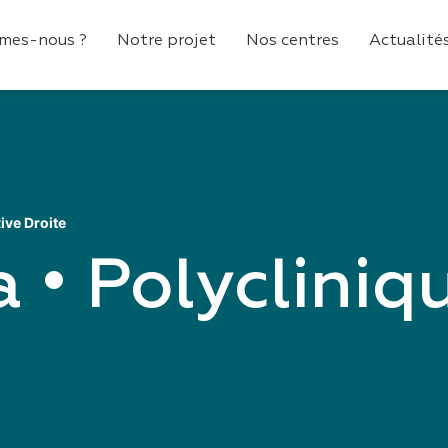
mes-nous ?
Notre projet
Nos centres
Actualité
ive Droite
 • Polyclini