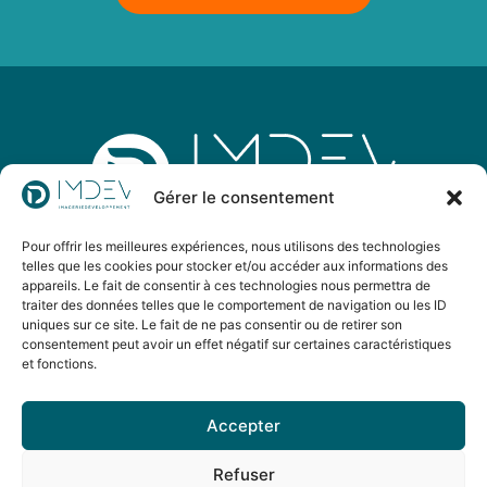
Gérer le consentement
Pour offrir les meilleures expériences, nous utilisons des technologies
IMDEV est un groupement d’imagerie médicale
telles que les cookies pour stocker et/ou accéder aux informations des
d’envergure nationale dont l’objectif est de développer
appareils. Le fait de consentir à ces technologies nous permettra de
l’accès aux soins sur tous les territoires en alliant
traiter des données telles que le comportement de navigation ou les ID
uniques sur ce site. Le fait de ne pas consentir ou de retirer son
excellence et innovation.
consentement peut avoir un effet négatif sur certaines caractéristiques
et fonctions.
Suivez IMDEV
Accepter
sur Linkedin
Refuser