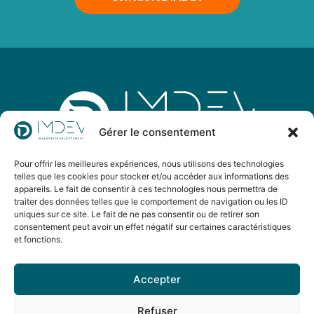
Gérer le consentement
Pour offrir les meilleures expériences, nous utilisons des technologies
IMDEV est un groupement d’imagerie médicale
telles que les cookies pour stocker et/ou accéder aux informations des
d’envergure nationale dont l’objectif est de développer
appareils. Le fait de consentir à ces technologies nous permettra de
l’accès aux soins sur tous les territoires en alliant
traiter des données telles que le comportement de navigation ou les ID
uniques sur ce site. Le fait de ne pas consentir ou de retirer son
excellence et innovation.
consentement peut avoir un effet négatif sur certaines caractéristiques
et fonctions.
Suivez IMDEV
Accepter
sur Linkedin
Refuser