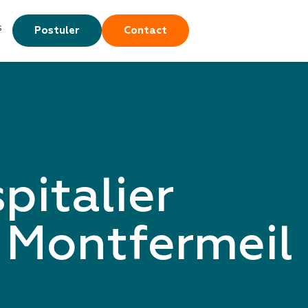
s
Postuler
Contact
italier
 Montfermeil