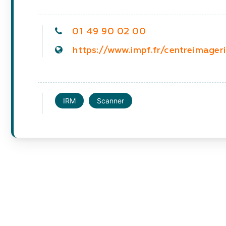
01 49 90 02 00
https://www.impf.fr/centreimager
IRM
Scanner