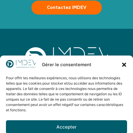
Contactez IMDEV
Gérer le consentement
Pour offrir les meilleures expériences, nous utilisons des technologies
IMDEV est un groupement d’imagerie médicale
telles que les cookies pour stocker et/ou accéder aux informations des
d’envergure nationale dont l’objectif est de développer
appareils. Le fait de consentir à ces technologies nous permettra de
l’accès aux soins sur tous les territoires en alliant
traiter des données telles que le comportement de navigation ou les ID
uniques sur ce site. Le fait de ne pas consentir ou de retirer son
excellence et innovation.
consentement peut avoir un effet négatif sur certaines caractéristiques
et fonctions.
Suivez IMDEV
Accepter
sur Linkedin