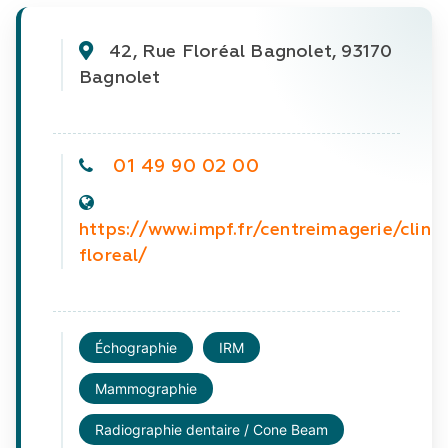
42, Rue Floréal Bagnolet, 93170 
Bagnolet
01 49 90 02 00
https://www.impf.fr/centreimagerie/clini
floreal/
Échographie
IRM
Mammographie
Radiographie dentaire / Cone Beam