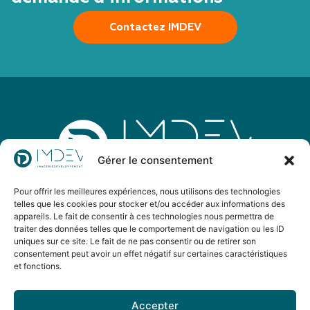
Contactez IMDEV
Gérer le consentement
Pour offrir les meilleures expériences, nous utilisons des technologies
IMDEV est un groupement d’imagerie médicale
telles que les cookies pour stocker et/ou accéder aux informations des
d’envergure nationale dont l’objectif est de développer
appareils. Le fait de consentir à ces technologies nous permettra de
l’accès aux soins sur tous les territoires en alliant
traiter des données telles que le comportement de navigation ou les ID
uniques sur ce site. Le fait de ne pas consentir ou de retirer son
excellence et innovation.
consentement peut avoir un effet négatif sur certaines caractéristiques
et fonctions.
Suivez IMDEV
Accepter