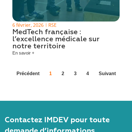
6 février, 2026
RSE
MedTech française :
l’excellence médicale sur
notre territoire
En savoir +
Précédent
1
2
3
4
Suivant
Contactez IMDEV pour toute
demande d’informations